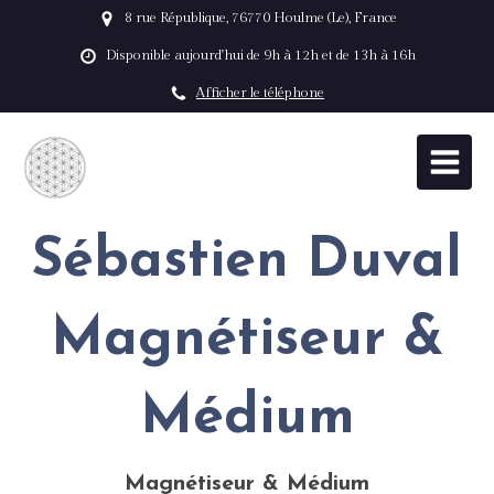
8 rue République, 76770 Houlme (Le), France
Disponible aujourd'hui de 9h à 12h et de 13h à 16h
Afficher le téléphone
Sébastien Duval
Magnétiseur &
Médium
Magnétiseur & Médium