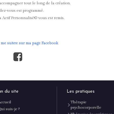
 accompagner tout le long de la création.
ndez-vous est programmé.
a Actif Personnalisé© vous est remis.
 me suivre sur ma page Facebook
an du site
Les pratiques
Accueil
Thérapie
psychocorporelle
ui suis-je ?