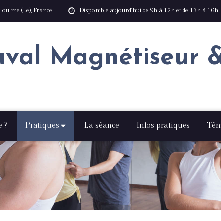
Houlme (Le), France
Disponible aujourd'hui de 9h à 12h et de 13h à 16h
uval Magnétiseur
e ?
Pratiques
La séance
Infos pratiques
Tém