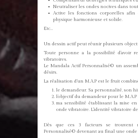
Compensateur d'énergies telluriques et
Neutraliser les ondes nocives dans tout
Active les fonctions corporelles afin
physique harmonieuse et solide.
Etc...
Un dessin actif peut réunir plusieurs objecti
Toute personne a la possibilité d'avoir 
vibratoires.
Le Mandala Actif Personnalisé© un assembl
désirs.
La réalisation d'un M.A.P est le fruit combiné
le demandeur. Sa personnalité, son hi
l’objectif du demandeur pour le M.A.P
ma sensibilité établissant la mise e
onde vibratoire. L'identité vibratoire 
Dès que ces 3 facteurs se trouvent 
Personnalisé© devenant au final une onde 