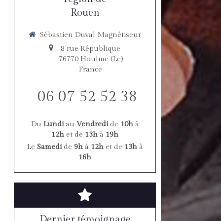
Rouen
Sébastien Duval Magnétiseur
8 rue République
76770
Houlme (Le)
France
06 07 52 52 38
Du
Lundi
au
Vendredi
de
10h
à
12h
et de
13h
à
19h
Le
Samedi
de
9h
à
12h
et de
13h
à
16h
Dernier témoignage