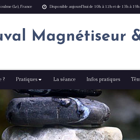
oulme (Le), France
Disponible aujourd'hui de 10h à 12h et de 13h à 19h
uval Magnétiseur
e ?
Pratiques
La séance
Infos pratiques
Tém