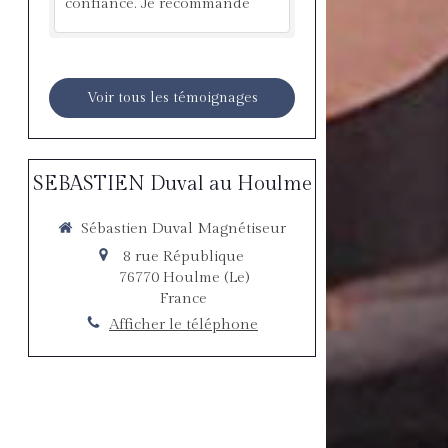
confiance. Je recommande
Voir tous les témoignages
SEBASTIEN Duval au Houlme
Sébastien Duval Magnétiseur
8 rue République
76770
Houlme (Le)
France
Afficher le téléphone