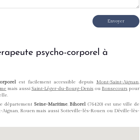
Envoyer
apeute psycho-corporel à
orporel
est facilement accessible depuis
Mont-Saint-Aignan
,
ume
mais aussi
Saint-Léger-du-Bourg-Denis
ou
Bonsecours
pour
lle.
le département
Seine-Maritime
,
Bihorel
(76420) est une ville de
-Aignan, Rouen mais aussi Sotteville-lès-Rouen ou Déville-lès-