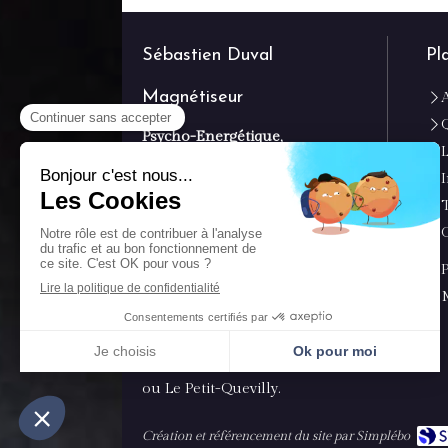
Sébastien Duval
Pl
Magnétiseur
Q
Psycho-Energétique,
lithothérapie, méditation,
chamanisme et encore
radiesthésie
.
Cabinet facilement accessible
depuis Le Houlme, Rouen,
Malaunay, Notre-Dame-de-
Bondeville, Montville,
Déville-lès-Rouen, Maromme,
Mont-Saint-Aignan, Barentin,
Pavilly, Canteleu, Bihorel
mais aussi Bois-Guillaume
ou Le Petit-Quevilly.
Création et référencement du site par Simplébo