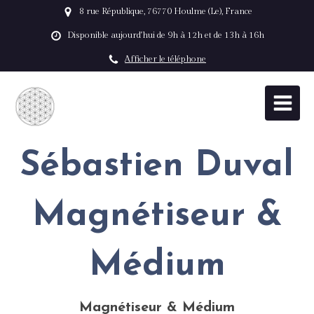
8 rue République, 76770 Houlme (Le), France
Disponible aujourd'hui de 9h à 12h et de 13h à 16h
Afficher le téléphone
Sébastien Duval
Magnétiseur &
Médium
Magnétiseur & Médium