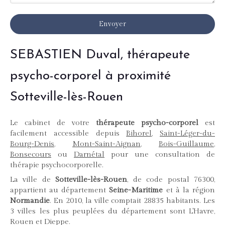
Envoyer
SEBASTIEN Duval, thérapeute
psycho-corporel à proximité
Sotteville-lès-Rouen
Le cabinet de votre
thérapeute psycho-corporel
est
facilement accessible depuis
Bihorel
,
Saint-Léger-du-
Bourg-Denis
,
Mont-Saint-Aignan
,
Bois-Guillaume
,
Bonsecours
ou
Darnétal
pour une consultation de
thérapie psychocorporelle.
La ville de
Sotteville-lès-Rouen
, de code postal 76300,
appartient au département
Seine-Maritime
et à la région
Normandie
. En 2010, la ville comptait 28835 habitants. Les
3 villes les plus peuplées du département sont L'Havre,
Rouen et Dieppe.